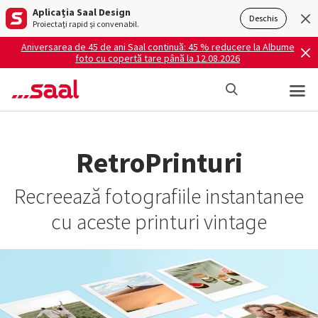
Aplicația Saal Design
Deschis
Proiectați rapid și convenabil.
Aniversarea de 45 de ani Saal continuă: 45 % reducere la Albume
foto cu copertă tare până la 12.08.2026
RetroPrinturi
Recreează fotografiile instantanee
cu aceste printuri vintage