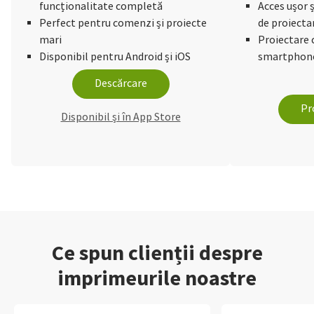
funcționalitate completă
Acces ușor ș
Perfect pentru comenzi și proiecte
de proiecta
mari
Proiectare 
Disponibil pentru Android și iOS
smartphone
Descărcare
Pr
Disponibil și în App Store
Ce spun clienții despre
imprimeurile noastre