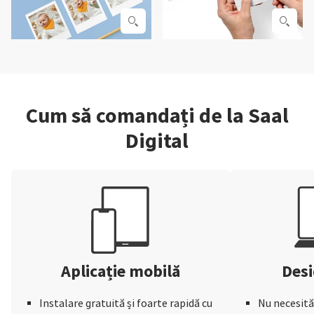
Cum să comandați de la Saal
Digital
Aplicație mobilă
Desi
Instalare gratuită și foarte rapidă cu
Nu necesită