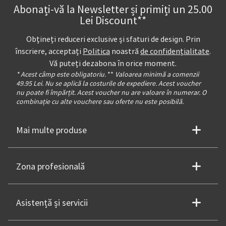
Abonați-vă la Newsletter și primiți un 25.00
Lei Discount**
Obțineți reduceri exclusive și sfaturi de design. Prin
înscriere, acceptați
Politica
noastră
de confidențialitate
.
Vă puteți dezabona în orice moment.
* Acest câmp este obligatoriu.
**
Valoarea minimă a comenzii
49.95 Lei. Nu se aplică la costurile de expediere. Acest voucher
nu poate fi împărțit. Acest voucher nu are valoare în numerar. O
combinație cu alte vouchere sau oferte nu este posibilă.
Mai multe produse
Zona profesională
Asistență și servicii