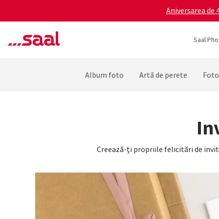
Aniversarea de 4
Saal Pho
Album foto
Artă de perete
Foto
In
Creează-ți propriile felicitări de invi