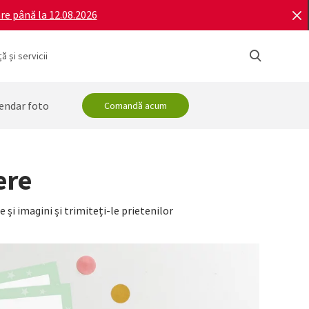
re până la 12.08.2026
ă și servicii
endar foto
Comandă acum
ere
e și imagini și trimiteți-le prietenilor