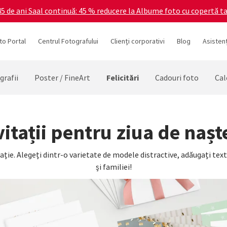
5 de ani Saal continuă: 45 % reducere la Albume foto cu copertă ta
to Portal
Centrul Fotografului
Clienți corporativi
Blog
Asistenț
Felicitări
grafii
Poster / FineArt
Cadouri foto
Cal
vitații pentru ziua de nașt
tație. Alegeți dintr-o varietate de modele distractive, adăugați text
și familiei!