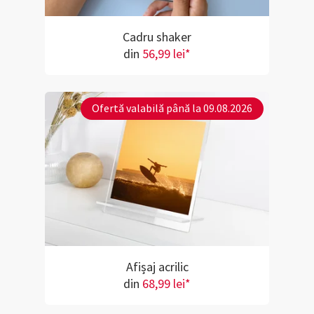
Cadru shaker
din
56,99 lei*
Ofertă valabilă până la 09.08.2026
Afișaj acrilic
din
68,99 lei*