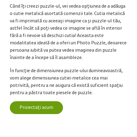
Când îți creezi puzzle-ul, vei vedea opțiunea de a adăuga
o cutie metalică asortată comenzii tale. Cutia metalică
va fi imprimată cu aceeași imagine ca și puzzle-ul tău,
astfel încât să poți vedea ce imagine se află în interior
fără a fi nevoie să deschizi cutia! Aceasta este
modalitatea ideală de a oferi un Photo Puzzle, deoarece
persoana iubită va putea vedea imaginea din puzzle
înainte de a începe să îl asambleze.
În funcție de dimensiunea puzzle-ului dumneavoastră,
vom alege dimensiunea cutiei metalice cea mai
potrivită, pentru a ne asigura că există suficient spațiu
pentru a păstra toate piesele de puzzle.
Proiectați acum