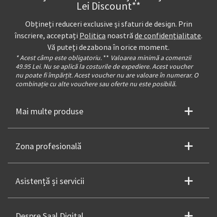
Lei Discount**
Obțineți reduceri exclusive și sfaturi de design. Prin
înscriere, acceptați
Politica
noastră
de confidențialitate
.
Vă puteți dezabona în orice moment.
* Acest câmp este obligatoriu.
**
Valoarea minimă a comenzii
49.95 Lei. Nu se aplică la costurile de expediere. Acest voucher
nu poate fi împărțit. Acest voucher nu are valoare în numerar. O
combinație cu alte vouchere sau oferte nu este posibilă.
Mai multe produse
Zona profesională
Asistență și servicii
Despre Saal Digital