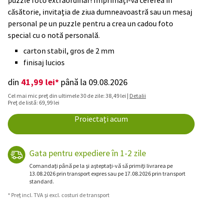
puzzle foto extraordinar! Imprimați-vă cererea în
căsătorie, invitația de ziua dumneavoastră sau un mesaj
personal pe un puzzle pentru a crea un cadou foto
special cu o notă personală.
carton stabil, gros de 2 mm
finisaj lucios
41,99 lei*
din
până la 09.08.2026
Cel mai mic preț din ultimele 30 de zile: 38,49 lei |
Detalii
Preț de listă: 69,99 lei
Proiectați acum
Gata pentru expediere în 1-2 zile
Comandați până pe la și așteptați-vă să primiți livrarea pe
13.08.2026 prin transport expres sau pe 17.08.2026 prin transport
standard.
* Preț incl. TVA și excl. costuri de transport