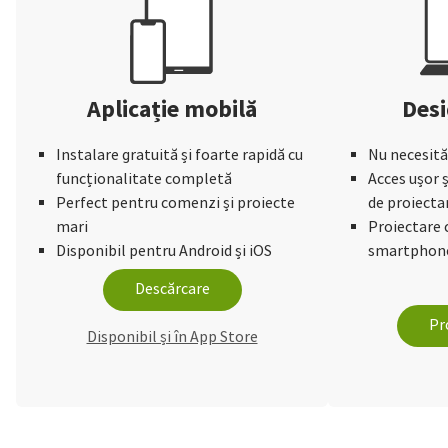
Aplicație mobilă
Desi
Instalare gratuită și foarte rapidă cu
Nu necesită
funcționalitate completă
Acces ușor ș
Perfect pentru comenzi și proiecte
de proiecta
mari
Proiectare 
Disponibil pentru Android și iOS
smartphone
Descărcare
Pr
Disponibil și în App Store