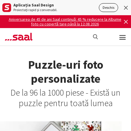
Aplicația Saal Design
Deschis
Proiectați rapid și convenabil.
Aniversarea de 45 de ani Saal continuă: 45 % reducere la Albume
foto cu copertă tare până la 12.08.2026
Puzzle-uri foto
personalizate
De la 96 la 1000 piese - Există un
puzzle pentru toată lumea