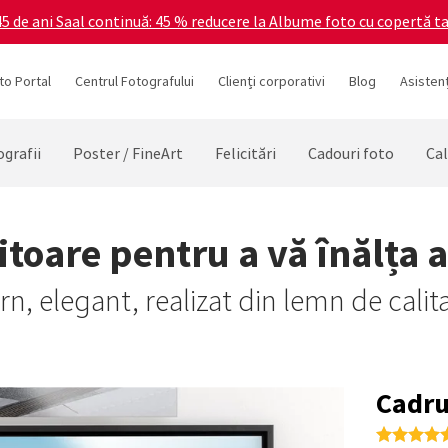
5 de ani Saal continuă: 45 % reducere la Albume foto cu copertă ta
to Portal
Centrul Fotografului
Clienți corporativi
Blog
Asistenț
grafii
Poster / FineArt
Felicitări
Cadouri foto
Cal
toare pentru a vă înălța 
, elegant, realizat din lemn de calit
Cadru