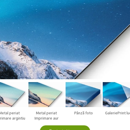
Metal periat
Metal periat
Pânză foto
GaleriePrint lu
rimare argintiu
Imprimare aur