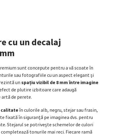
e cu un decalaj
8 mm
remium sunt concepute pentru a vă scoate în
nturile sau fotografiile cu un aspect elegant și
spațiu vizibil de 8 mm între imagine
rezintă un
 efect de plutire izbitoare care adaugă
 artă de perete.
 calitate
în culorile alb, negru, stejar sau frasin,
ste fixată în siguranță pe imaginea dvs. pentru
ate. Stejarul se potrivește schemelor de culori
l completează tonurile mai reci. Fiecare ramă