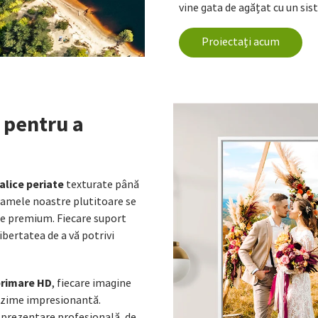
vine gata de agățat cu un si
Proiectați acum
 pentru a
alice periate
texturate până
ramele noastre plutitoare se
țe premium. Fiecare suport
ibertatea de a vă potrivi
rimare HD
, fiecare imagine
funzime impresionantă.
 prezentare profesională, de