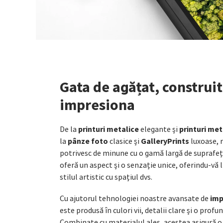
Gata de agățat, construit
impresiona
printuri metalice
printuri met
De la
elegante și
pânze foto
GalleryPrints
la
clasice și
luxoase, 
potrivesc de minune cu o gamă largă de suprafe
oferă un aspect și o senzație unice, oferindu-vă l
stilul artistic cu spațiul dvs.
imp
Cu ajutorul tehnologiei noastre avansate de
este produsă în culori vii, detalii clare și o pro
Combinate cu materialul ales, acestea asigură o