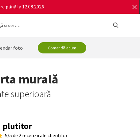
re până la 12.08.2026
ă și servicii
endar foto
Comandă acum
arta murală
ate superioară
 plutitor
5/5 de 2 recenzii ale clienților