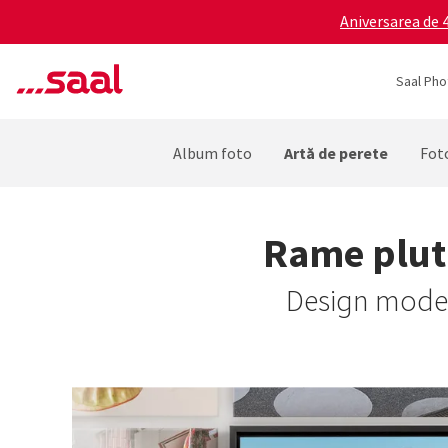
Aniversarea de 4
Saal Pho
Artă de perete
Album foto
Foto
Rame pluti
Design modern