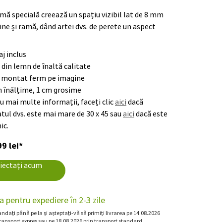
mă specială creează un spațiu vizibil lat de 8 mm
ine și ramă, dând artei dvs. de perete un aspect
j inclus
din lemn de înaltă calitate
 montat ferm pe imagine
m înălțime, 1 cm grosime
u mai multe informații, faceți clic
aici
dacă
tul dvs. este mai mare de 30 x 45 sau
aici
dacă este
ic.
9 lei*
iectați acum
a pentru expediere în 2-3 zile
dați până pe la și așteptați-vă să primiți livrarea pe 14.08.2026
transport expres sau pe 18.08.2026 prin transport standard.