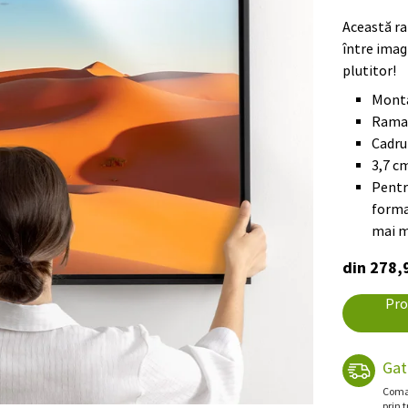
Această ra
între imag
plutitor!
Monta
Rama 
Cadru
3,7 c
Pentr
forma
mai m
din 278,9
Pro
Gat
Coman
prin 