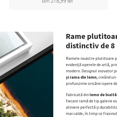
din 278,99 lei*
Rame plutitoar
distinctiv de 
Ramele noastre plutitoare p
evidență operele de artă, pri
modern. Designul inovator p
și rama din lemn
, creând un
profunzime oricărei opere de
lemn de înaltă
Fabricată din
fiecare ramă de tip galerie e
aliniere perfectă și durabilit
mai calde, în timp ce frasinu