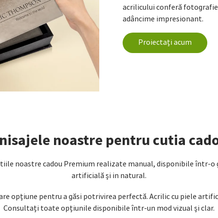
acrilicului conferă fotografie
adâncime impresionant.
Proiectați acum
finisajele noastre pentru cutia ca
tiile noastre cadou Premium realizate manual, disponibile într-o ga
artificială și in natural.
care opțiune pentru a găsi potrivirea perfectă. Acrilic cu piele artifi
Consultați toate opțiunile disponibile într-un mod vizual și clar.