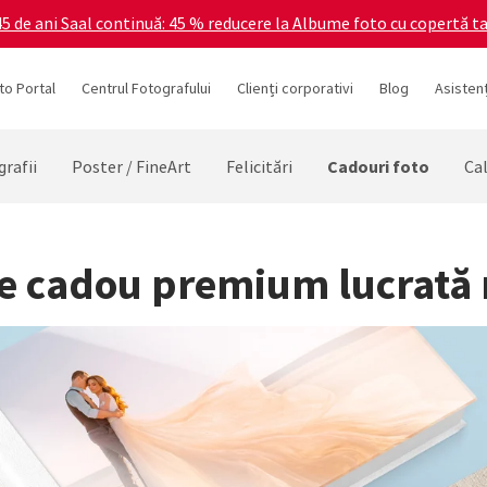
5 de ani Saal continuă: 45 % reducere la Albume foto cu copertă ta
to Portal
Centrul Fotografului
Clienți corporativi
Blog
Asistenț
Cadouri foto
rafii
Poster / FineArt
Felicitări
Ca
de cadou premium lucrată