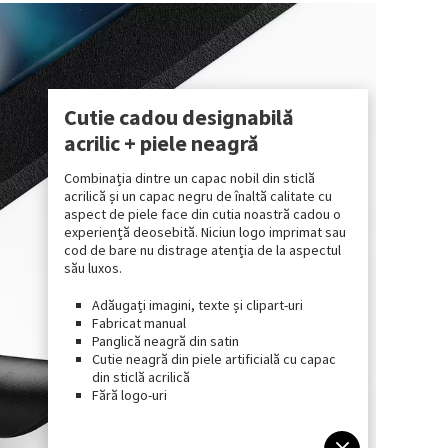
Cutie cadou designabilă
acrilic + piele neagră
Combinația dintre un capac nobil din sticlă
acrilică și un capac negru de înaltă calitate cu
aspect de piele face din cutia noastră cadou o
experiență deosebită. Niciun logo imprimat sau
cod de bare nu distrage atenția de la aspectul
său luxos.
Adăugați imagini, texte și clipart-uri
Fabricat manual
Panglică neagră din satin
Cutie neagră din piele artificială cu capac
din sticlă acrilică
Fără logo-uri