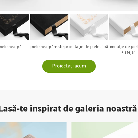
piele neagră
piele neagră + stejar
imitație de piele albă
imitație de piel
+ stejar
Proiectați acum
Lasă-te inspirat de galeria noastră