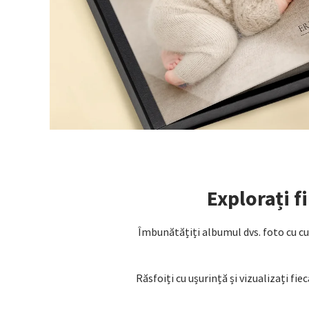
Explorați 
Îmbunătățiți albumul dvs. foto cu cu
Răsfoiți cu ușurință și vizualizați fie