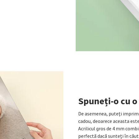
Spuneți-o cu o
De asemenea, puteți imprima 
cadou, deoarece aceasta este 
Acrilicul gros de 4 mm combi
perfectă dacă sunteți în căut