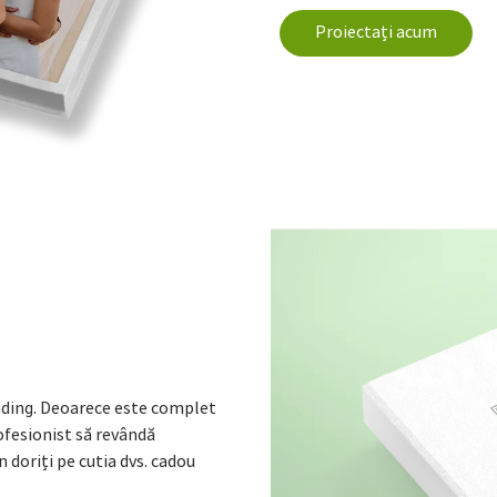
Proiectați acum
nding. Deoarece este complet
ofesionist să revândă
n doriți pe cutia dvs. cadou