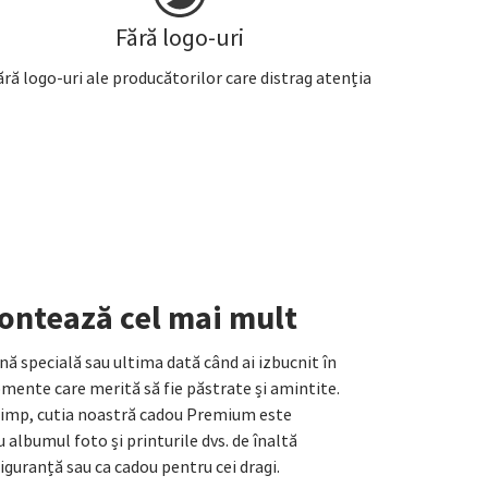
Fără logo-uri
ără logo-uri ale producătorilor care distrag atenția
contează cel mai mult
nă specială sau ultima dată când ai izbucnit în
omente care merită să fie păstrate și amintite.
 timp, cutia noastră cadou Premium este
albumul foto și printurile dvs. de înaltă
siguranță sau ca cadou pentru cei dragi.