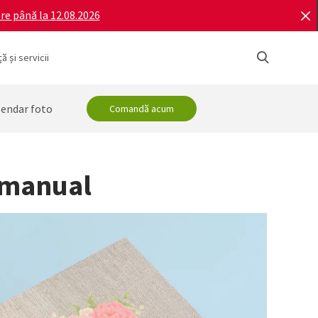
re până la 12.08.2026
ă și servicii
lendar foto
Comandă acum
 manual