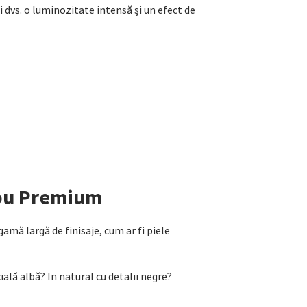
i dvs. o luminozitate intensă și un efect de
dou Premium
mă largă de finisaje, cum ar fi piele
cială albă? In natural cu detalii negre?