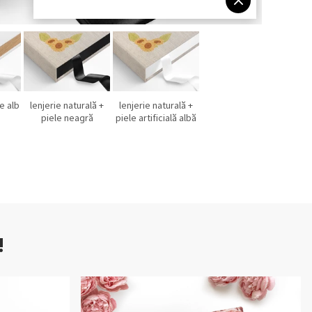
e alb
lenjerie naturală +
lenjerie naturală +
piele neagră
piele artificială albă
!