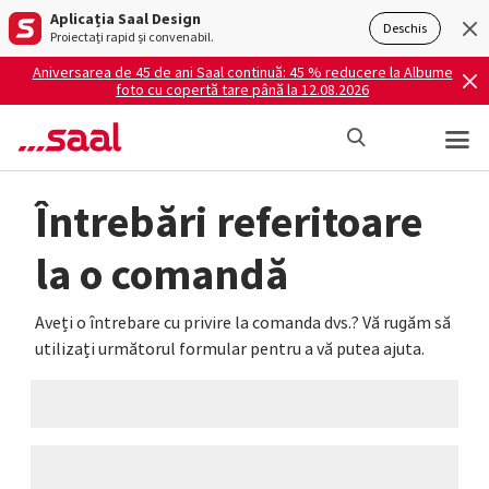
Aplicația Saal Design
Deschis
Proiectați rapid și convenabil.
Aniversarea de 45 de ani Saal continuă: 45 % reducere la Albume
foto cu copertă tare până la 12.08.2026
Întrebări referitoare
la o comandă
Aveți o întrebare cu privire la comanda dvs.? Vă rugăm să
utilizați următorul formular pentru a vă putea ajuta.