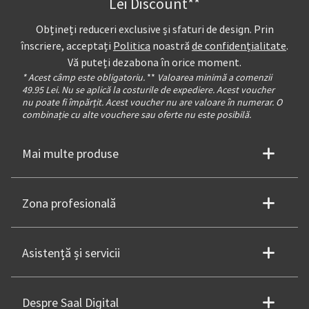
Lei Discount**
Obțineți reduceri exclusive și sfaturi de design. Prin
înscriere, acceptați
Politica
noastră
de confidențialitate
.
Vă puteți dezabona în orice moment.
* Acest câmp este obligatoriu.
**
Valoarea minimă a comenzii
49.95 Lei. Nu se aplică la costurile de expediere. Acest voucher
nu poate fi împărțit. Acest voucher nu are valoare în numerar. O
combinație cu alte vouchere sau oferte nu este posibilă.
Mai multe produse
Zona profesională
Asistență și servicii
Despre Saal Digital