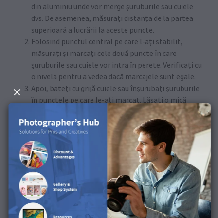
din aluminiu unde vor merge șuruburile sau cuiele
dvs. De asemenea, măsurați distanța de la partea
superioară a lucrării la aceste puncte.
Folosind punctul central pe care l-ați stabilit,
măsurați și marcați cele două puncte în care
șuruburile sau cuiele vor intra în perete. Verificați cu
o nivela pentru a vedea dacă marcajele sunt egale.
Apoi, bateți cu grijă cuiele sau înșurubați șuruburile
în punctele pe care le-ați marcat. Lăsați o mică
porțiune care să iasă din perete pentru a agăța
subcadrul. Nu le strângeți încă de perete, deoarece
este posibil să fie nevoie să ajustați lungimea
proeminentă pentru a se potrivi cu adâncimea
subcadrului dvs.
Poziționați cu grijă Wall Art astfel încât cuiele sau
șuruburile să se alinieze cu găurile de pe subcadrul
din aluminiu. Coborâți-o încet pe cuie sau pe
șuruburi.