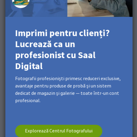
Imprimi pentru clienți?
Lucrează ca un
profesionist cu Saal
Digital
Fotografii profesioniști primesc reduceri exclusive,
avantaje pentru produse de probă și un sistem
Felicitări! Wall Art-ul dvs. este acum agățat pe perete.
dedicat de magazin și galerie — toate într-un cont
profesional.
Pentru galerii, recomandăm subcadrul din aluminiu
Gallery, care este special conceput pentru a fi utilizat cu
sistemele de suspendare cu frânghie pentru galerii.
Explorează Centrul Fotografului