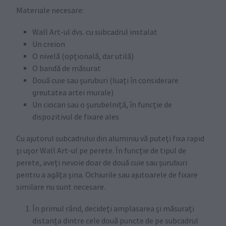
Materiale necesare:
Wall Art-ul dvs. cu subcadrul instalat
Un creion
O nivelă (opțională, dar utilă)
O bandă de măsurat
Două cuie sau șuruburi (luați în considerare
greutatea artei murale)
Un ciocan sau o șurubelniță, în funcție de
dispozitivul de fixare ales
Cu ajutorul subcadrului din aluminiu vă puteți fixa rapid
și ușor Wall Art-ul pe perete. În funcție de tipul de
perete, aveți nevoie doar de două cuie sau șuruburi
pentru a agăța șina. Ochiurile sau ajutoarele de fixare
similare nu sunt necesare.
În primul rând, decideți amplasarea și măsurați
distanța dintre cele două puncte de pe subcadrul