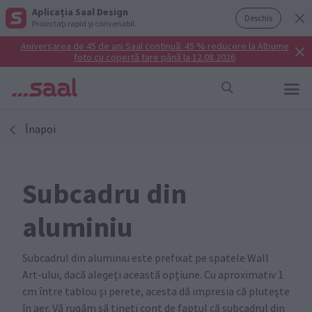
Aplicația Saal Design
Deschis
Proiectați rapid și convenabil.
Aniversarea de 45 de ani Saal continuă: 45 % reducere la Albume
foto cu copertă tare până la 12.08.2026
Înapoi
Subcadru din
aluminiu
Subcadrul din aluminiu este prefixat pe spatele Wall
Art-ului, dacă alegeți această opțiune. Cu aproximativ 1
cm între tablou și perete, acesta dă impresia că plutește
în aer. Vă rugăm să țineți cont de faptul că subcadrul din