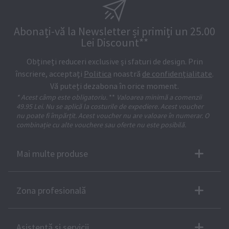
Abonați-vă la Newsletter și primiți un 25.00
Lei Discount**
Obțineți reduceri exclusive și sfaturi de design. Prin
înscriere, acceptați
Politica
noastră
de confidențialitate
.
Vă puteți dezabona în orice moment.
* Acest câmp este obligatoriu.
**
Valoarea minimă a comenzii
49.95 Lei. Nu se aplică la costurile de expediere. Acest voucher
nu poate fi împărțit. Acest voucher nu are valoare în numerar. O
combinație cu alte vouchere sau oferte nu este posibilă.
Mai multe produse
Zona profesională
Asistență și servicii