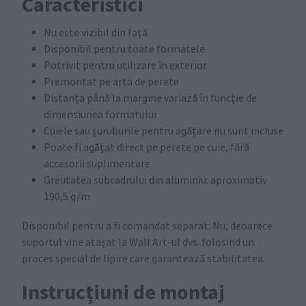
Caracteristici
Nu este vizibil din față
Disponibil pentru toate formatele
Potrivit pentru utilizare în exterior
Premontat pe arta de perete
Distanța până la margine variază în funcție de
dimensiunea formatului
Cuiele sau șuruburile pentru agățare nu sunt incluse
Poate fi agățat direct pe perete pe cuie, fără
accesorii suplimentare
Greutatea subcadrului din aluminiu: aproximativ
190,5 g/m
Disponibil pentru a fi comandat separat: Nu, deoarece
suportul vine atașat la Wall Art-ul dvs. folosind un
proces special de lipire care garantează stabilitatea.
Instrucțiuni de montaj