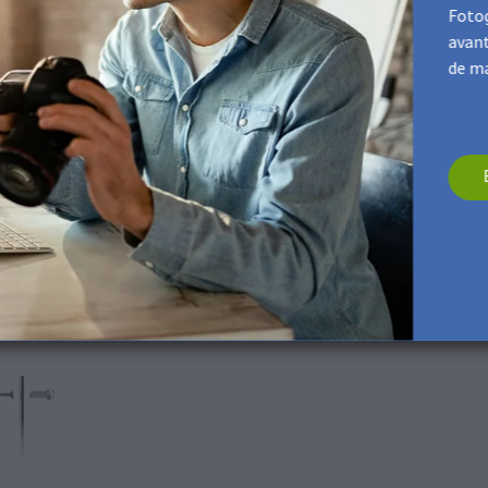
atru găuri în locațiile marcate. Dimensiunea găurilor trebuie să cor
Fotog
avant
ânci pentru a accepta complet șuruburile.
de ma
ța operelor de artă de perete. Poziționați-l astfel încât găurile din
 spate a tabloului mural.
ortul pentru șuruburi și înșurubați-le în orificiile pregătite în pere
 materialul peretelui dvs.
e strângeți prea tare pentru a nu deteriora arta murală. În cele din
și ferm pe perete. Capetele șuruburilor sunt vizibile din față și con
 perete.