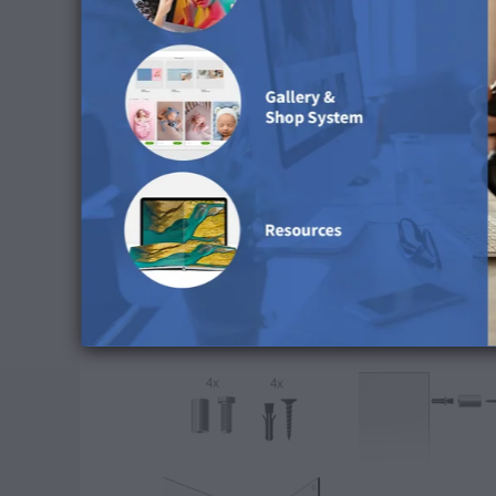
Dacă nu aveți deja găuri în perete, faceți p
furnizate cu suportul cu șuruburi.
Asigurați-vă că găurile sunt suficient de ad
Luați suportul cu șuruburi și plasați-l în fa
se alinieze cu găurile pilot de pe partea din
Introduceți șuruburile prin orificiile din sup
sau un burghiu, oricare este potrivit pentru
Strângeți șuruburile, dar aveți grijă să nu l
suporturilor de șuruburi cu mâna.
Verificați dacă arta murală este fixată bine 
impresionantă.
Felicitări, arta dvs. murală este acum agățată pe