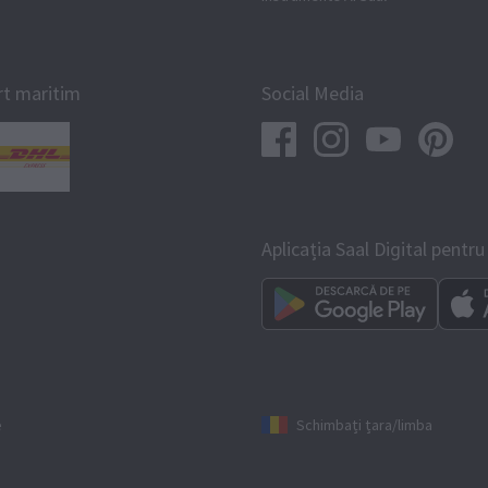
rt maritim
Social Media
Aplicația Saal Digital pen
e
Schimbați țara/limba