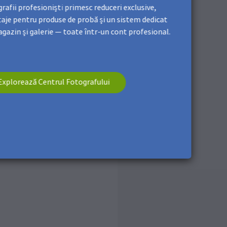
espundă cu șuruburile
rafii profesioniști primesc reduceri exclusive,
aje pentru produse de probă și un sistem dedicat
gazin și galerie — toate într-un cont profesional.
 suportul pentru șuruburi să
te. Folosiți o șurubelniță
Explorează Centrul Fotografului
 urmă, strângeți capetele
feră artei murale o fixare