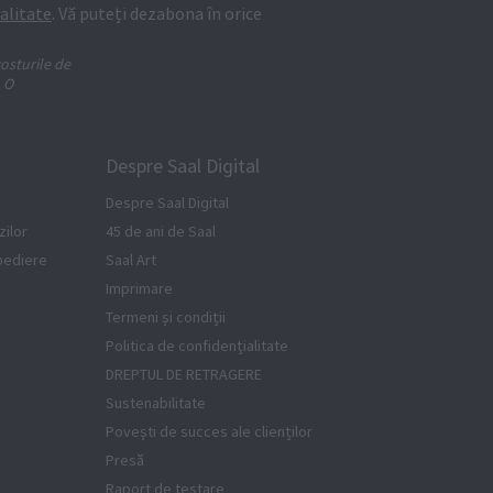
alitate
. Vă puteți dezabona în orice
osturile de
. O
Despre Saal Digital
Despre Saal Digital
ilor
45 de ani de Saal
xpediere
Saal Art
Imprimare
Termeni și condiții
Politica de confidențialitate
DREPTUL DE RETRAGERE
Sustenabilitate
Povești de succes ale clienților
Presă
Raport de testare