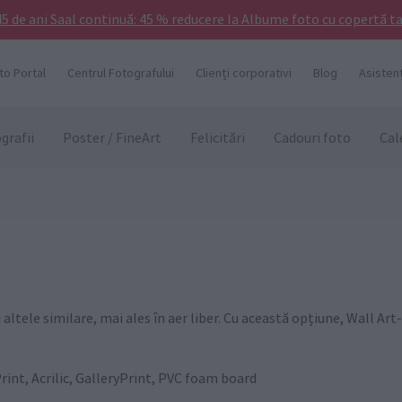
5 de ani Saal continuă: 45 % reducere la Albume foto cu copertă ta
to Portal
Centrul Fotografului
Clienți corporativi
Blog
Asistenț
grafii
Poster / FineArt
Felicitări
Cadouri foto
Cal
ltele similare, mai ales în aer liber. Cu această opțiune, Wall Art-ul
rint, Acrilic, GalleryPrint, PVC foam board