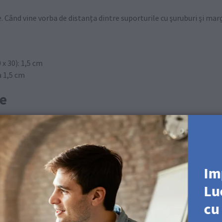
. Când vine vorba de distanța dintre suporturile cu șuruburi și mar
x 30): 1,5 cm
 1,5 cm
re
Im
ialul peretelui)
Lu
l art-ului pe perete. Marcați pozițiile pe perete în mod corespunză
cu
e sunt drepte și aliniate.