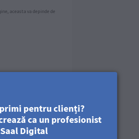
gine, aceasta va depinde de
primi pentru clienți?
crează ca un profesionist
tor. Utilizați o nivelă
 Saal Digital