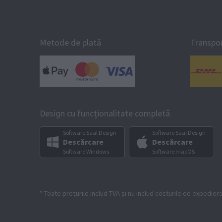
Metode de plată
Transpo
Design cu funcționalitate completă
Software Saal Design
Software Saal Design
Descărcare
Descărcare
Software Windows
Software macOS
* Toate prețurile includ TVA și nu includ costurile de expedier