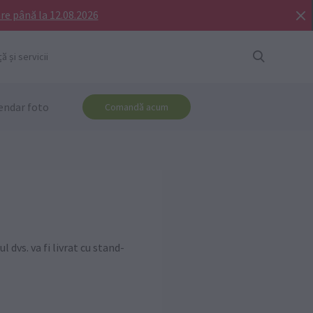
re până la 12.08.2026
ă și servicii
endar foto
Comandă acum
 dvs. va fi livrat cu stand-