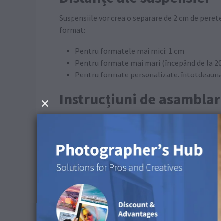
Suspensiile vor crea o separare de 2 cm de perete
format:
Pentru formatele mai mici: 1 cm
Pentru formate mai mari (începând de la 20 
Pentru formate personalizate: întotdeauna
Instrucțiuni de asambla
Materiale necesare:
Artă de perete cu găuri pre-găurite
Montare cu șuruburi
Șuruburi
Șurubelniță sau burghiu (în funcție de mater
Selectați locația dorită pentru montarea wal
pentru a vă asigura că marcajele de pe peret