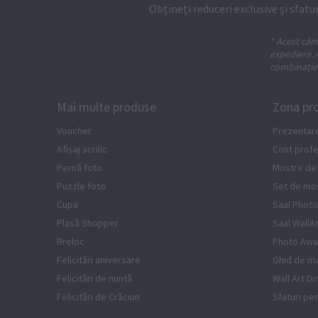
Obțineți reduceri exclusive și sfatur
* Acest câm
expediere. 
combinație 
Mai multe produse
Zona pro
Voucher
Prezentar
Afișaj acrilic
Cont profe
Pernă foto
Mostre de
Puzzle foto
Set de mo
Cupa
Saal Photo
Plasă Shopper
Saal WallA
Breloc
Photo Awa
Felicitări aniversare
Ghid de ma
Felicitări de nuntă
Wall Art D
Felicitări de Crăciun
Sfaturi pe