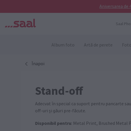
Aniversarea de 4
Saal Pho
Album foto
Artă de perete
Foto
Înapoi
Stand-off
Adecvat în special ca suport pentru pancarte sau a
off-uri și găuri pre-făcute.
Disponibil pentru
: Metal Print, Brushed Metal P