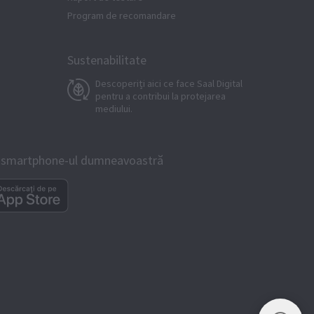
Program de recomandare
Sustenabilitate
Descoperiți aici ce face Saal Digital
pentru a contribui la protejarea
mediului.
tru smartphone-ul dumneavoastră