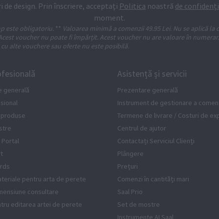
i de design. Prin înscriere, acceptați
Politica
noastră
de confidenți
moment.
p este obligatoriu.
**
Valoarea minimă a comenzii 49.95 Lei. Nu se aplică la c
Acest voucher nu poate fi împărțit. Acest voucher nu are valoare în numerar
cu alte vouchere sau oferte nu este posibilă.
fesională
Asistență și servicii
e generală
Prezentare generală
sional
Instrument de gestionare a comenz
 produse
Termene de livrare / Costuri de e
stre
Centrul de ajutor
 Portal
Contactați Serviciul Clienți
rt
Plângere
rds
Prețuri
teriale pentru arta de perete
Comenzi în cantități mari
imensiune consultare
Saal Prio
ntru editarea artei de perete
Set de mostre
Instrumente AI Saal