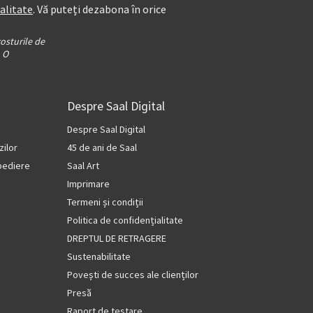
alitate
. Vă puteți dezabona în orice
osturile de
. O
Despre Saal Digital
Despre Saal Digital
ilor
45 de ani de Saal
xpediere
Saal Art
Imprimare
Termeni și condiții
Politica de confidențialitate
DREPTUL DE RETRAGERE
Sustenabilitate
Povești de succes ale clienților
Presă
Raport de testare