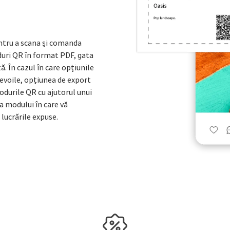
pentru a scana și comanda
oduri QR în format PDF, gata
tă. În cazul în care opțiunile
nevoile, opțiunea de export
odurile QR cu ajutorul unui
a modului în care vă
lucrările expuse.