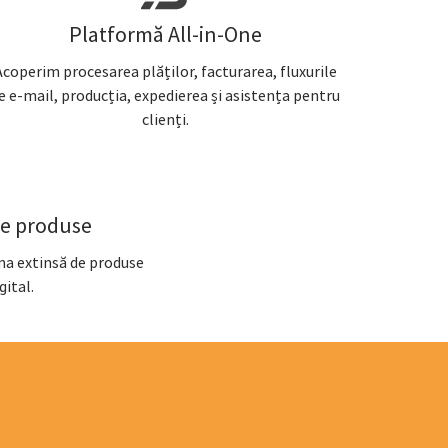
Platformă All-in-One
Acoperim procesarea plăților, facturarea, fluxurile
e e-mail, producția, expedierea și asistența pentru
clienți.
de produse
ma extinsă de produse
gital.