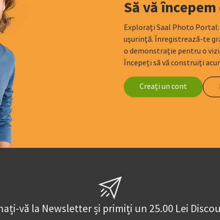
Să vă începem 
Explorați Saal Photo Portal: c
ușurință. Înregistrează-te g
o demonstrație pentru o vizit
Începeți să vă construiți acum
Creați un cont
ați-vă la Newsletter și primiți un 25.00 Lei Disco