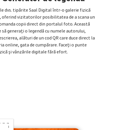
e dvs. tipărite Saal Digital într-o galerie fizică
, oferind vizitatorilor posibilitatea de a scana un
omanda copii direct din portalul foto. Această
e să generați o legendă cu numele autorului,
descrierea, alături de un cod QR care duce direct la
ria online, gata de cumpărare. Faceți o punte
ică și vânzările digitale fără efort.