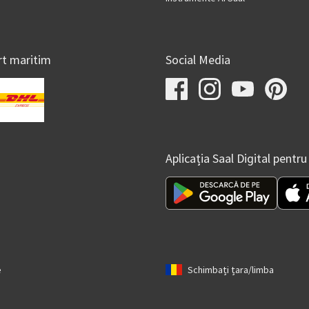
rt maritim
Social Media
Aplicația Saal Digital pen
e
Schimbați țara/limba