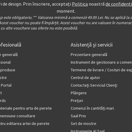
i de design. Prin înscriere, acceptați
Politica
noastră
de confidenți
moment.
p este obligatoriu.
**
Valoarea minimă a comenzii 49.95 Lei. Nu se aplică la c
Acest voucher nu poate fi împărțit. Acest voucher nu are valoare în numerar
cu alte vouchere sau oferte nu este posibilă.
fesională
Asistență și servicii
e generală
Prezentare generală
sional
Instrument de gestionare a comenz
 produse
Termene de livrare / Costuri de e
stre
Centrul de ajutor
 Portal
Contactați Serviciul Clienți
rt
Plângere
rds
Prețuri
teriale pentru arta de perete
Comenzi în cantități mari
imensiune consultare
Saal Prio
ntru editarea artei de perete
Set de mostre
Instrumente AI Saal