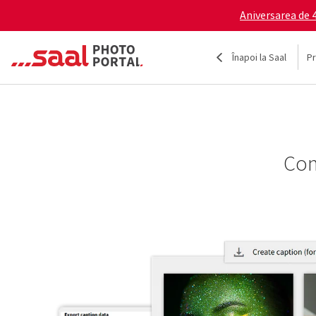
Aniversarea de 4
Înapoi la Saal
Pr
Conv