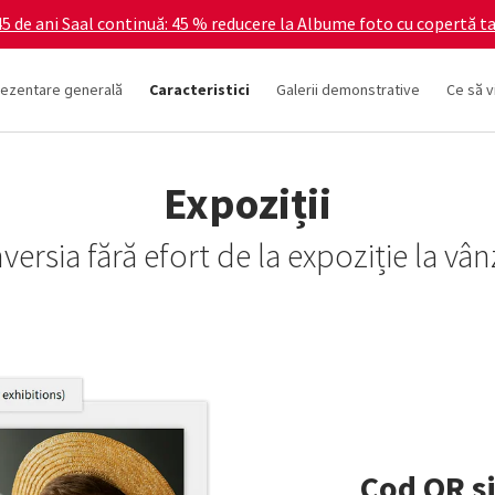
5 de ani Saal continuă: 45 % reducere la Albume foto cu copertă ta
ezentare generală
Caracteristici
Galerii demonstrative
Ce să v
Expoziții
ersia fără efort de la expoziție la vâ
Cod QR ș