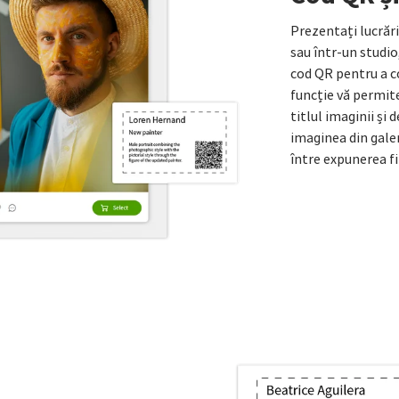
Prezentați lucrăril
sau într-un studio
cod QR pentru a c
funcție vă permit
titlul imaginii și 
imaginea din gale
între expunerea fiz