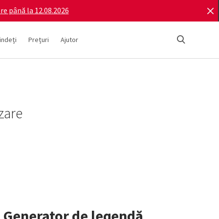
re până la 12.08.2026
indeți
Prețuri
Ajutor
nzare
i Generator de legendă