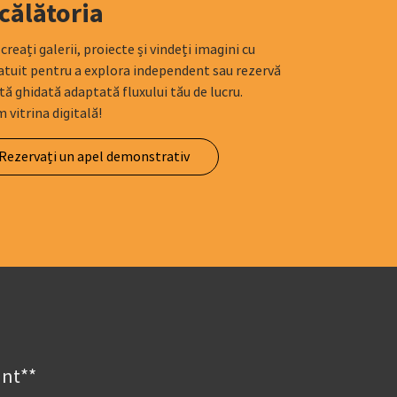
călătoria
reați galerii, proiecte și vindeți imagini cu
ratuit pentru a explora independent sau rezervă
ă ghidată adaptată fluxului tău de lucru.
 vitrina digitală!
Rezervați un apel demonstrativ
unt**