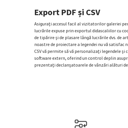
Export PDF și CSV
Asigurați accesul facil al vizitatorilor galeriei 
lucrările expuse prin exportul didascaliilor cu c
de tipărire și de plasare lângă lucrările dvs. de ar
noastre de proiectare a legendei nu vă satisfac 
CSV vă permite să vă personalizați legendele și c
software extern, oferind un control deplin asupr
prezentați declanșatoarele de vânzări alături de 