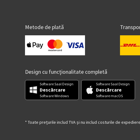
Metode de plată
Transpo
Design cu funcționalitate completă
Software Saal Design
Software Saal Design
Descărcare
Descărcare
Software Windows
Software macOS
* Toate prețurile includ TVA și nu includ costurile de expedier