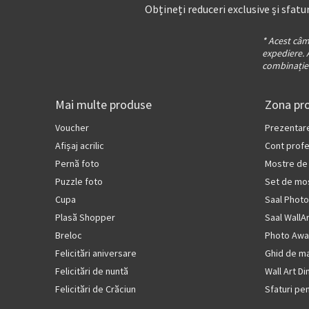
Obțineți reduceri exclusive și sfatur
* Acest câm
expediere. 
combinație 
Mai multe produse
Zona pro
Voucher
Prezentar
Afișaj acrilic
Cont profe
Pernă foto
Mostre de
Puzzle foto
Set de mo
Cupa
Saal Photo
Plasă Shopper
Saal WallA
Breloc
Photo Awa
Felicitări aniversare
Ghid de ma
Felicitări de nuntă
Wall Art D
Felicitări de Crăciun
Sfaturi pe