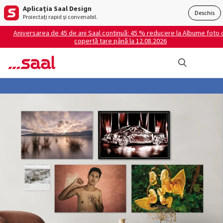
Aplicația Saal Design
Deschis
Proiectați rapid și convenabil.
Aniversarea de 45 de ani Saal continuă: 45 % reducere la Albume foto 
copertă tare până la 12.08.2026