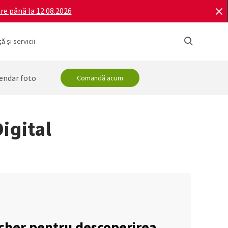
re până la 12.08.2026
ă și servicii
endar foto
Comandă acum
Digital
her pentru descoperirea