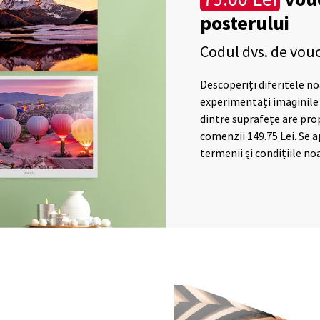
posterului
Codul dvs. de vou
Descoperiți diferitele no
experimentați imaginile 
dintre suprafețe are pro
comenzii 149.75 Lei. Se a
termenii și condițiile noa