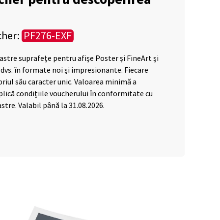
cher:
PF276-EXF
astre suprafețe pentru afișe Poster și FineArt și
dvs. în formate noi și impresionante. Fiecare
priul său caracter unic. Valoarea minimă a
plică condițiile voucherului în conformitate cu
stre. Valabil până la 31.08.2026.