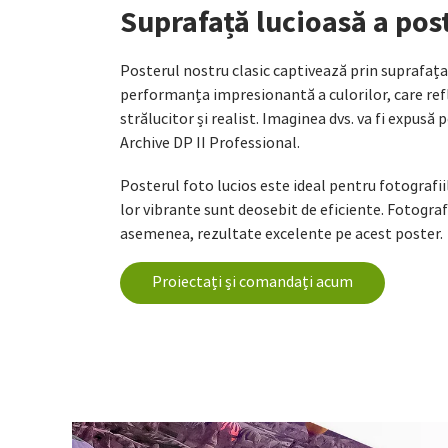
Suprafață lucioasă a pos
Posterul nostru clasic captivează prin suprafața 
performanța impresionantă a culorilor, care refl
strălucitor și realist. Imaginea dvs. va fi expusă 
Archive DP II Professional.
Posterul foto lucios este ideal pentru fotografii
lor vibrante sunt deosebit de eficiente. Fotograf
asemenea, rezultate excelente pe acest poster.
Proiectați și comandați acum