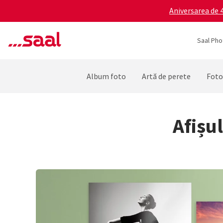
Aniversarea de 4
Saal Pho
Album foto
Artă de perete
Foto
Afișul