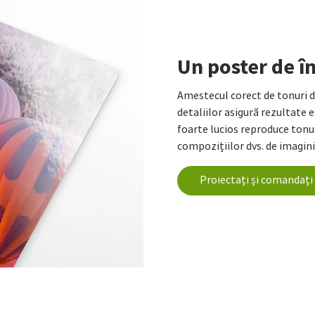
Un poster de în
Amestecul corect de tonuri d
detaliilor asigură rezultate ex
foarte lucios reproduce tonur
compozițiilor dvs. de imagini 
Proiectați și comandaț