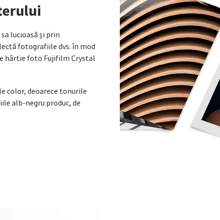
terului
sa lucioasă și prin
ectă fotografiile dvs. în mod
pe hârtie foto Fujifilm Crystal
le color, deoarece tonurile
iile alb-negru produc, de