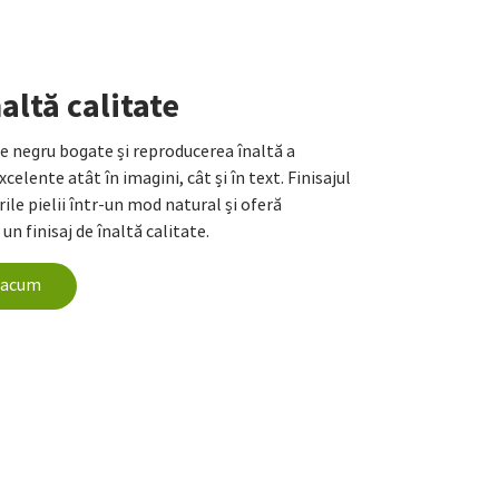
altă calitate
e negru bogate și reproducerea înaltă a
celente atât în imagini, cât și în text. Finisajul
ile pielii într-un mod natural și oferă
un finisaj de înaltă calitate.
i acum