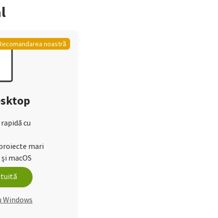
l
Recomandarea noastră
esktop
 rapidă cu
proiecte mari
 și macOS
tuită
ru Windows