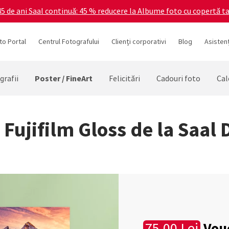
5 de ani Saal continuă: 45 % reducere la Albume foto cu copertă ta
to Portal
Centrul Fotografului
Clienți corporativi
Blog
Asistenț
Poster / FineArt
grafii
Felicitări
Cadouri foto
Cal
 Fujifilm Gloss de la Saal 
Vouc
75.00 Lei