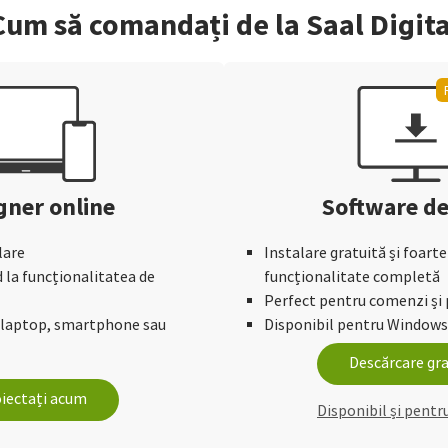
Cum să comandați de la Saal Digita
gner online
Software d
lare
Instalare gratuită și foarte
d la funcționalitatea de
funcționalitate completă
Perfect pentru comenzi și 
, laptop, smartphone sau
Disponibil pentru Windows
Descărcare gra
iectați acum
Disponibil și pent