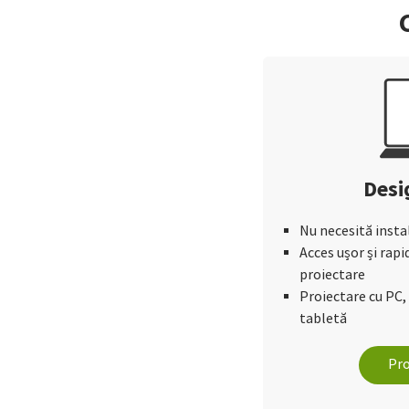
Desi
Nu necesită insta
Acces ușor și rapi
proiectare
Proiectare cu PC
tabletă
Pro