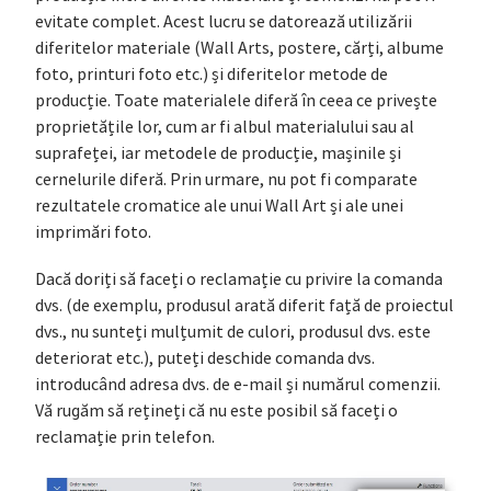
evitate complet. Acest lucru se datorează utilizării
diferitelor materiale (Wall Arts, postere, cărți, albume
foto, printuri foto etc.) și diferitelor metode de
producție. Toate materialele diferă în ceea ce privește
proprietățile lor, cum ar fi albul materialului sau al
suprafeței, iar metodele de producție, mașinile și
cernelurile diferă. Prin urmare, nu pot fi comparate
rezultatele cromatice ale unui Wall Art și ale unei
imprimări foto.
Dacă doriți să faceți o reclamație cu privire la comanda
dvs. (de exemplu, produsul arată diferit față de proiectul
dvs., nu sunteți mulțumit de culori, produsul dvs. este
deteriorat etc.), puteți deschide comanda dvs.
introducând adresa dvs. de e-mail și numărul comenzii.
Vă rugăm să rețineți că nu este posibil să faceți o
reclamație prin telefon.