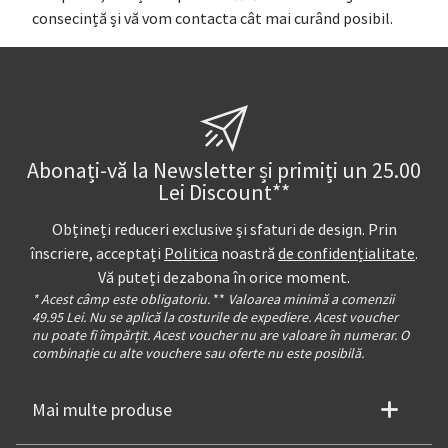
consecință și vă vom contacta cât mai curând posibil.
Abonați-vă la Newsletter și primiți un 25.00
Lei Discount**
Obțineți reduceri exclusive și sfaturi de design. Prin
înscriere, acceptați
Politica
noastră
de confidențialitate
.
Vă puteți dezabona în orice moment.
* Acest câmp este obligatoriu.
**
Valoarea minimă a comenzii
49.95 Lei. Nu se aplică la costurile de expediere. Acest voucher
nu poate fi împărțit. Acest voucher nu are valoare în numerar. O
combinație cu alte vouchere sau oferte nu este posibilă.
Mai multe produse