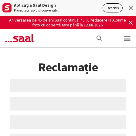
Aplicația Saal Design
Deschis
Proiectați rapid și convenabil.
Aniversarea de 45 de ani Saal continuă: 45 % reducere la Albume
foto cu copertă tare până la 12.08.2026
Reclamație