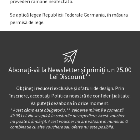
prevederi rămâne neafectată.
Se aplică legea Republicii Federale Germania, în măsura
permisă de lege.
Abonați-vă la Newsletter și primiți un 25.00
Lei Discount**
Obțineți reduceri exclusive și sfaturi de design. Prin
înscriere, acceptați
Politica
noastră
de confidențialitate
.
Vă puteți dezabona în orice moment.
* Acest câmp este obligatoriu.
**
Valoarea minimă a comenzii
49.95 Lei. Nu se aplică la costurile de expediere. Acest voucher
nu poate fi împărțit. Acest voucher nu are valoare în numerar. O
combinație cu alte vouchere sau oferte nu este posibilă.