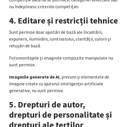
competiție dacă nu se potrivesc categoriei selectate sau
nu îndeplinesc criteriile competiției.
4. Editare și restricții tehnice
Sunt permise doar ajustări de bază ale încadrării,
expunerii, iluminării, contrastului, clarității, culorii și
retușări de bază.
Fotomontajele și imaginile compozite manipulate nu
sunt permise.
Imaginile generate de AI
, precum și elementele de
imagine create cu ajutorul inteligenței artificiale
generative, nu sunt permise.
5. Drepturi de autor,
drepturi de personalitate și
drepturi ale terților