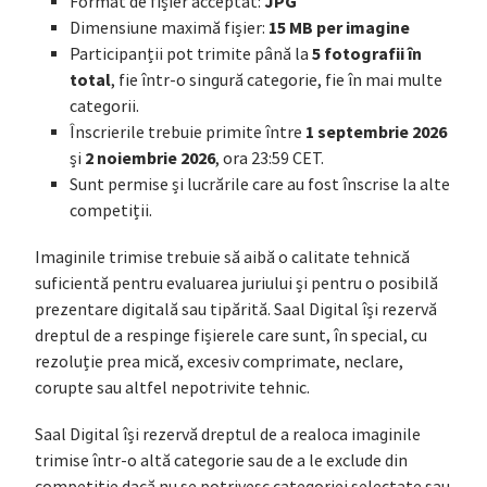
JPG
Format de fișier acceptat:
15 MB per imagine
Dimensiune maximă fișier:
5 fotografii în
Participanții pot trimite până la
total
, fie într-o singură categorie, fie în mai multe
categorii.
1 septembrie 2026
Înscrierile trebuie primite între
2 noiembrie 2026
și
, ora 23:59 CET.
Sunt permise și lucrările care au fost înscrise la alte
competiții.
Imaginile trimise trebuie să aibă o calitate tehnică
suficientă pentru evaluarea juriului și pentru o posibilă
prezentare digitală sau tipărită. Saal Digital își rezervă
dreptul de a respinge fișierele care sunt, în special, cu
rezoluție prea mică, excesiv comprimate, neclare,
corupte sau altfel nepotrivite tehnic.
Saal Digital își rezervă dreptul de a realoca imaginile
trimise într-o altă categorie sau de a le exclude din