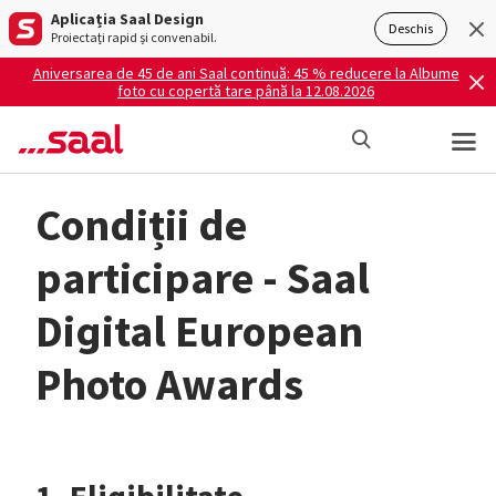
Aplicația Saal Design
Deschis
Proiectați rapid și convenabil.
Aniversarea de 45 de ani Saal continuă: 45 % reducere la Albume
foto cu copertă tare până la 12.08.2026
Condiții de
participare - Saal
Digital European
Photo Awards