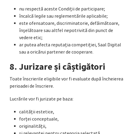
nu respectă aceste Condiții de participare;
încalcă legile sau reglementările aplicabile;
este ofensatoare, discriminatorie, defăimătoare,
înșelătoare sau altfel nepotrivită din punct de
vedere etic;
ar putea afecta reputația competiției, Saal Digital
sau a oricărui partener de cooperare.
8. Jurizare și câștigători
Toate înscrierile eligibile vor fi evaluate după încheierea
perioadei de înscriere.
Lucrările vor fi jurizate pe baza:
calității estetice,
forței conceptuale,
originalității,
și relevanței pentru categoria selectată.