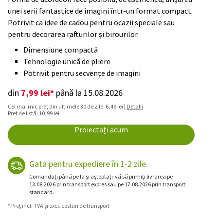
unei serii fantastice de imagini într-un format compact.
Potrivit ca idee de cadou pentru ocazii speciale sau
pentru decorarea rafturilor și birourilor.
Dimensiune compactă
Tehnologie unică de pliere
Potrivit pentru secvențe de imagini
7,99 lei*
din
până la 15.08.2026
Cel mai mic preț din ultimele 30 de zile: 6,49 lei |
Detalii
Preț de listă: 10,99 lei
Proiectați acum
Gata pentru expediere în 1-2 zile
Comandați până pe la și așteptați-vă să primiți livrarea pe
13.08.2026 prin transport expres sau pe 17.08.2026 prin transport
standard.
* Preț incl. TVA și excl. costuri de transport