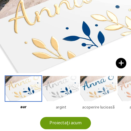
aur
argint
acoperire lucioasă
Proiectați acum