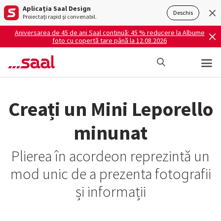
Aplicația Saal Design
Deschis
Proiectați rapid și convenabil.
Aniversarea de 45 de ani Saal continuă: 45 % reducere la Albume
foto cu copertă tare până la 12.08.2026
Creați un Mini Leporello
minunat
Plierea în acordeon reprezintă un
mod unic de a prezenta fotografii
și informații