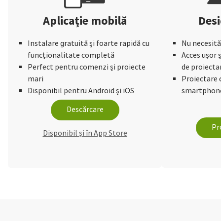
Aplicație mobilă
Desi
Instalare gratuită și foarte rapidă cu
Nu necesită
funcționalitate completă
Acces ușor ș
Perfect pentru comenzi și proiecte
de proiecta
mari
Proiectare 
Disponibil pentru Android și iOS
smartphone
Descărcare
Pr
Disponibil și în App Store