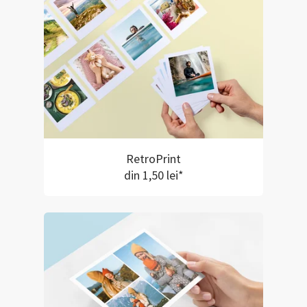
RetroPrint
din 1,50 lei*