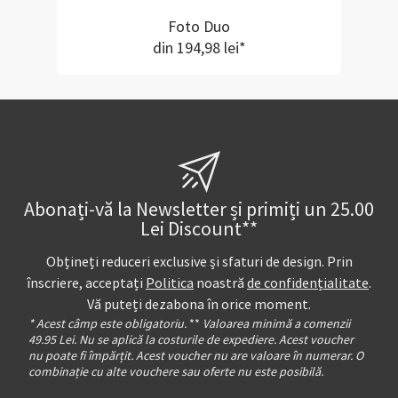
Foto Duo
din 194,98 lei*
Abonați-vă la Newsletter și primiți un 25.00
Lei Discount**
Obțineți reduceri exclusive și sfaturi de design. Prin
înscriere, acceptați
Politica
noastră
de confidențialitate
.
Vă puteți dezabona în orice moment.
* Acest câmp este obligatoriu.
**
Valoarea minimă a comenzii
49.95 Lei. Nu se aplică la costurile de expediere. Acest voucher
nu poate fi împărțit. Acest voucher nu are valoare în numerar. O
combinație cu alte vouchere sau oferte nu este posibilă.