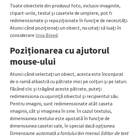
Toate obiectele din produsul foto, inclusiv imaginile,
clipart-urile, textul și casetele de umplere, pot fi
redimensionate și repoziționate în funcție de necesități.
Atunci când poziționați un obiect, nu uitați să luați în
considerare
linia Bleed
.
Poziționarea cu ajutorul
mouse-ului
Atunci când selectați un obiect, acesta este înconjurat
de o ramă albastră cu pătrate mici pe colțuri și pe laturi.
Făcând clic și trăgând aceste pătrate, puteți
redimensiona cu ușurință obiectul și recipientul său.
Pentru imagini, sunt redimensionate atât caseta
imaginii, cât și imaginea în sine. În cazul textului,
dimensiunea textului este ajustată în funcție de
dimensiunea casetei sale, în special dacă opțiunea
Dimensiune
automată a fontului
din meniul
Editor de text