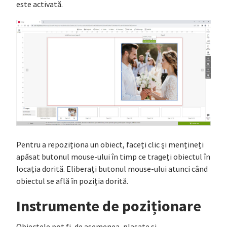
este activată.
Pentru a repoziționa un obiect, faceți clic și mențineți
apăsat butonul mouse-ului în timp ce trageți obiectul în
locația dorită. Eliberați butonul mouse-ului atunci când
obiectul se află în poziția dorită.
Instrumente de poziționare