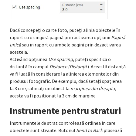
Dacă concepeți o carte foto, puteți alinia obiectele în
raport cu o singură pagină prin activarea opțiunii
Pagină
unică
sau în raport cu ambele pagini prin dezactivarea
acesteia.
Activând opțiunea
Use spacing
, puteți specifica o
distanță în câmpul
Distance (Distanță
). Această distanță
va fi luată în considerare la alinierea elementelor din
produsul fotografic. De exemplu, dacă setați spațierea
la 3 cm și aliniați un obiect la
marginea din dreapta
,
acesta va fi poziționat la 3 cm de margine.
Instrumente pentru straturi
Instrumentele de strat controlează ordinea în care
obiectele sunt stivuite. Butonul
Send to Back
plasează