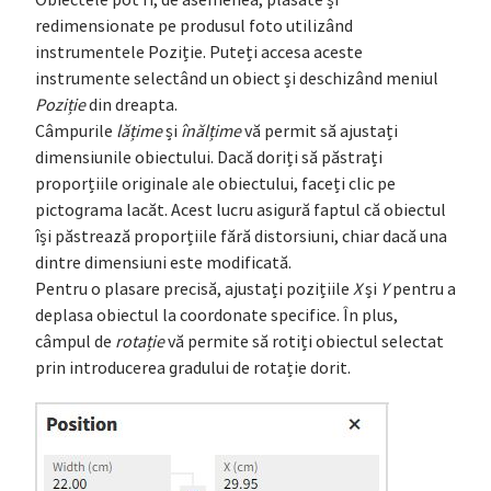
Obiectele pot fi, de asemenea, plasate și
redimensionate pe produsul foto utilizând
instrumentele Poziție. Puteți accesa aceste
instrumente selectând un obiect și deschizând meniul
Poziție
din dreapta.
Câmpurile
lățime
și
înălțime
vă permit să ajustați
dimensiunile obiectului. Dacă doriți să păstrați
proporțiile originale ale obiectului, faceți clic pe
pictograma lacăt. Acest lucru asigură faptul că obiectul
își păstrează proporțiile fără distorsiuni, chiar dacă una
dintre dimensiuni este modificată.
Pentru o plasare precisă, ajustați pozițiile
X
și
Y
pentru a
deplasa obiectul la coordonate specifice. În plus,
câmpul de
rotație
vă permite să rotiți obiectul selectat
prin introducerea gradului de rotație dorit.