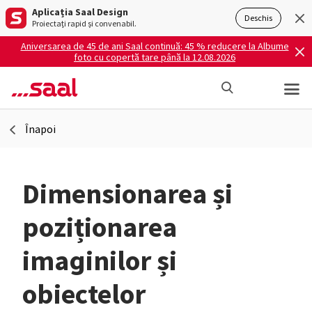
Aplicația Saal Design
Deschis
Proiectați rapid și convenabil.
Aniversarea de 45 de ani Saal continuă: 45 % reducere la Albume
foto cu copertă tare până la 12.08.2026
Înapoi
Dimensionarea și
poziționarea
imaginilor și
obiectelor