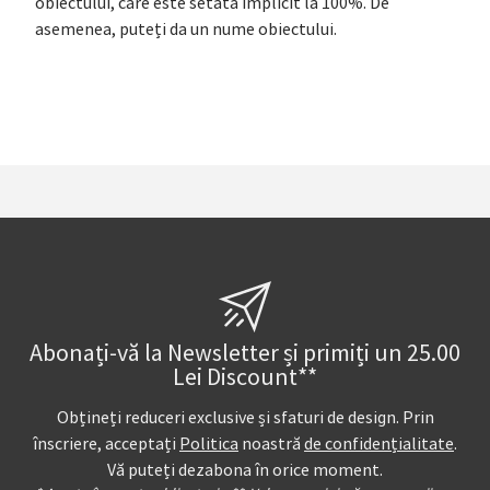
obiectului, care este setată implicit la 100%. De
asemenea, puteți da un nume obiectului.
Abonați-vă la Newsletter și primiți un 25.00
Lei Discount**
Obțineți reduceri exclusive și sfaturi de design. Prin
înscriere, acceptați
Politica
noastră
de confidențialitate
.
Vă puteți dezabona în orice moment.