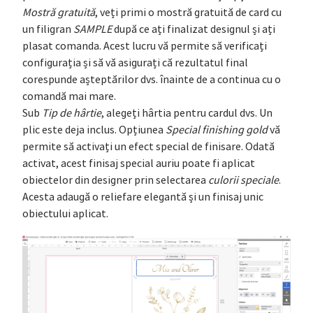
Mostră gratuită
, veți primi o mostră gratuită de card cu
un filigran
SAMPLE
după ce ați finalizat designul și ați
plasat comanda. Acest lucru vă permite să verificați
configurația și să vă asigurați că rezultatul final
corespunde așteptărilor dvs. înainte de a continua cu o
comandă mai mare.
Sub
Tip de hârtie
, alegeți hârtia pentru cardul dvs. Un
plic este deja inclus. Opțiunea
Special finishing gold
vă
permite să activați un efect special de finisare. Odată
activat, acest finisaj special auriu poate fi aplicat
obiectelor din designer prin selectarea
culorii speciale
.
Acesta adaugă o reliefare elegantă și un finisaj unic
obiectului aplicat.