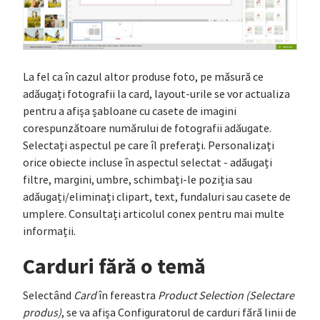
La fel ca în cazul altor produse foto, pe măsură ce
adăugați fotografii la card, layout-urile se vor actualiza
pentru a afișa șabloane cu casete de imagini
corespunzătoare numărului de fotografii adăugate.
Selectați aspectul pe care îl preferați. Personalizați
orice obiecte incluse în aspectul selectat - adăugați
filtre, margini, umbre, schimbați-le poziția sau
adăugați/eliminați clipart, text, fundaluri sau casete de
umplere. Consultați articolul conex pentru mai multe
informații.
Carduri fără o temă
Selectând
Card
în fereastra
Product Selection (Selectare
produs)
, se va afișa Configuratorul de carduri fără linii de