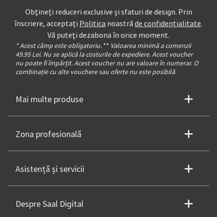
Obțineți reduceri exclusive și sfaturi de design. Prin
înscriere, acceptați
Politica
noastră
de confidențialitate
.
Vă puteți dezabona în orice moment.
* Acest câmp este obligatoriu.
**
Valoarea minimă a comenzii
49.95 Lei. Nu se aplică la costurile de expediere. Acest voucher
nu poate fi împărțit. Acest voucher nu are valoare în numerar. O
combinație cu alte vouchere sau oferte nu este posibilă.
Mai multe produse
Zona profesională
Asistență și servicii
Despre Saal Digital