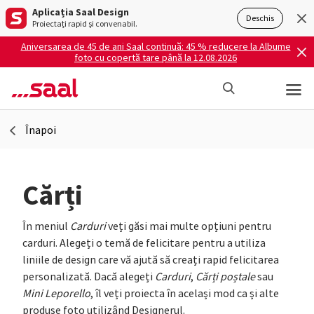
Aplicația Saal Design
Deschis
Proiectați rapid și convenabil.
Aniversarea de 45 de ani Saal continuă: 45 % reducere la Albume
foto cu copertă tare până la 12.08.2026
Înapoi
Cărți
În meniul
Carduri
veți găsi mai multe opțiuni pentru
carduri. Alegeți o temă de felicitare pentru a utiliza
liniile de design care vă ajută să creați rapid felicitarea
personalizată. Dacă alegeți
Carduri
,
Cărți poștale
sau
Mini Leporello
, îl veți proiecta în același mod ca și alte
produse foto utilizând Designerul.