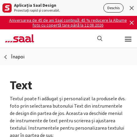
Aplicația Saal Design
Deschis
Proiectați rapid și convenabil.
Aniversarea de 45 de ani Saal continuă: 45 % reducere la Albume
foto cu copertă tare până la 12.08.2026
Înapoi
Text
Textul poate fi adăugat și personalizat la produsele dvs.
foto prin selectarea butonului Text din instrumentele
de design din partea de jos. Aceasta va deschide meniul
de instrumente de text pentru scrierea și ajustarea
textului. Instrumentele pentru personalizarea textului
apar în partea de sus: