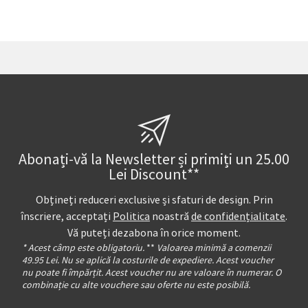
Abonați-vă la Newsletter și primiți un 25.00
Lei Discount**
Obțineți reduceri exclusive și sfaturi de design. Prin
înscriere, acceptați
Politica
noastră
de confidențialitate
.
Vă puteți dezabona în orice moment.
* Acest câmp este obligatoriu.
**
Valoarea minimă a comenzii
49.95 Lei. Nu se aplică la costurile de expediere. Acest voucher
nu poate fi împărțit. Acest voucher nu are valoare în numerar. O
combinație cu alte vouchere sau oferte nu este posibilă.