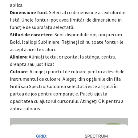
aplica.
Dimensiune font
: Selectați o dimensiune a textului din
listă. Unele fonturi pot avea limitări de dimensiune în
funcție de suprafața selectată.
Stiluri de caractere
: Sunt disponibile opțiuni precum
Bold, Italic și Subliniere. Rețineți că nu toate fonturile
acceptă aceste stiluri.
Aliniere
: Aliniați textul orizontal la stânga, centru,
dreapta sau justificat.
Culoare
: Atingeți punctul de culoare pentru a deschide
instrumentul de culoare. Alegeți din opțiunile din fila
Grilă sau Spectru. Culoarea selectată este afișată în
partea de jos pentru comparație. Puteți ajusta
opacitatea cu ajutorul cursorului. Atingeți OK pentru a
aplica culoarea.