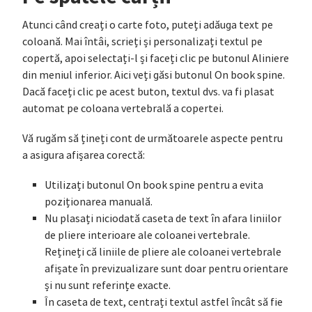
Atunci când creați o carte foto, puteți adăuga text pe
coloană. Mai întâi, scrieți și personalizați textul pe
copertă, apoi selectați-l și faceți clic pe butonul Aliniere
din meniul inferior. Aici veți găsi butonul On book spine.
Dacă faceți clic pe acest buton, textul dvs. va fi plasat
automat pe coloana vertebrală a copertei.
Vă rugăm să țineți cont de următoarele aspecte pentru
a asigura afișarea corectă:
Utilizați butonul On book spine pentru a evita
poziționarea manuală.
Nu plasați niciodată caseta de text în afara liniilor
de pliere interioare ale coloanei vertebrale.
Rețineți că liniile de pliere ale coloanei vertebrale
afișate în previzualizare sunt doar pentru orientare
și nu sunt referințe exacte.
În caseta de text, centrați textul astfel încât să fie