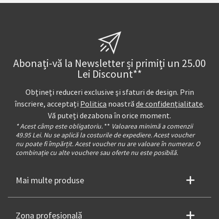
Abonați-vă la Newsletter și primiți un 25.00
Lei Discount**
Obțineți reduceri exclusive și sfaturi de design. Prin
înscriere, acceptați
Politica
noastră
de confidențialitate
.
Vă puteți dezabona în orice moment.
* Acest câmp este obligatoriu.
**
Valoarea minimă a comenzii
49.95 Lei. Nu se aplică la costurile de expediere. Acest voucher
nu poate fi împărțit. Acest voucher nu are valoare în numerar. O
combinație cu alte vouchere sau oferte nu este posibilă.
Mai multe produse
Zona profesională