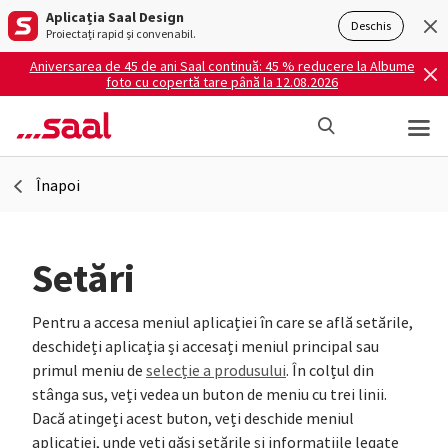
Aplicația Saal Design
Deschis
Proiectați rapid și convenabil.
Aniversarea de 45 de ani Saal continuă: 45 % reducere la Albume
foto cu copertă tare până la 12.08.2026
Înapoi
Setări
Pentru a accesa meniul aplicației în care se află setările,
deschideți aplicația și accesați meniul principal sau
primul meniu de
selecție a produsului
. În colțul din
stânga sus, veți vedea un buton de meniu cu trei linii.
Dacă atingeți acest buton, veți deschide meniul
aplicației, unde veți găsi setările și informațiile legate